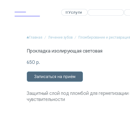
APEX
APEX
Услуги
Услуги
Специалисты
Специалисты
Акции
Акции
Dental Clinic
Dental Clinic
Главная
Лечение зубов
Пломбирование и реставраци
Прокладка изолирующая световая
650
р.
Записаться на приём
Защитный слой под пломбой для герметизации
чувствительности