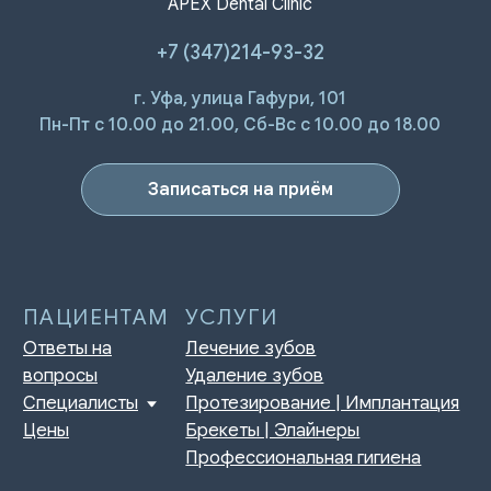
APEX Dental Clinic
+7 (347)214-93-32
ПАЦИЕНТАМ
УСЛУГИ
г. Уфа, улица Гафури, 101
Ответы на
Лечение зубов
Пн-Пт с 10.00 до 21.00, Сб-Вс с 10.00 до 18.00
вопросы
Удаление зубов
Специалисты
Протезирование | Имплантация
Цены
Брекеты | Элайнеры
Профессиональная гигиена
Записаться на приём
О КЛИНИКЕ
ПРАВОВАЯ ИНФОРМАЦИЯ
Отзывы
Сертификаты и лицензии
Акции
Контакты и реквизиты
Статьи
Политика конфиденциальности
Контакты
Согласие на обработку
персональных данных
Нормативно-правовые акты