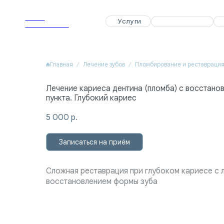
APEX
APEX
Услуги
Услуги
Специалисты
Специалисты
Акции
Акции
Dental Clinic
Dental Clinic
Главная
Лечение зубов
Пломбирование и реставраци
Лечение кариеса дентина (пломба) с восстано
пункта. Глубокий кариес
5 000
р.
Записаться на приём
Сложная реставрация при глубоком кариесе с 
восстановлением формы зуба