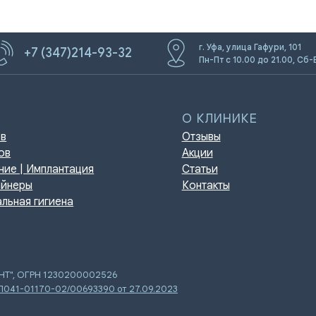
г. Уфа, улица Гафури, 101
+7 (347)214-93-32
Пн-Пт с 10.00 до 21.00, Сб-
О КЛИНИКЕ
Отзывы
Акции
мплантация
Статьи
Контакты
игиена
ЕНТ", ОГРН 1230200002526
 Л041-01170-02/00693390 от 27.09.2023