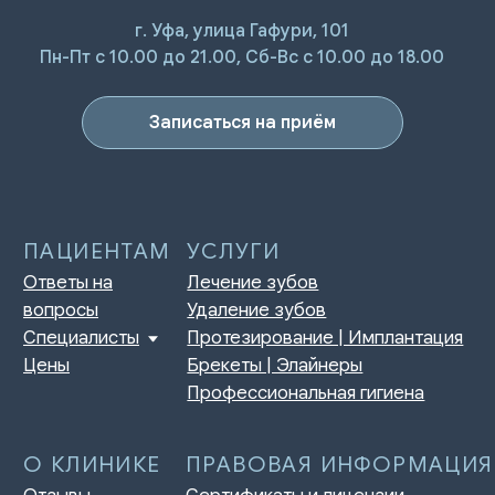
г. Уфа, улица Гафури, 101
ПАЦИЕНТАМ
УСЛУГИ
Пн-Пт с 10.00 до 21.00, Сб-Вс с 10.00 до 18.00
Ответы на
Лечение зубов
вопросы
Удаление зубов
Специалисты
Протезирование | Имплантация
Цены
Брекеты | Элайнеры
Записаться на приём
Профессиональная гигиена
О КЛИНИКЕ
ПРАВОВАЯ ИНФОРМАЦИЯ
Отзывы
Сертификаты и лицензии
Акции
Контакты и реквизиты
Статьи
Политика конфиденциальности
Контакты
Согласие на обработку
персональных данных
Нормативно-правовые акты