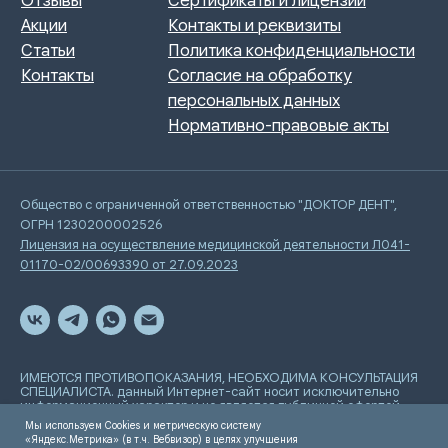
Общество с ограниченной ответственностью "ДОКТОР ДЕНТ",
ОГРН 1230200002526
Лицензия на осуществление медицинской деятельности Л041-
01170-02/00693390 от 27.09.2023
ИМЕЮТСЯ ПРОТИВОПОКАЗАНИЯ, НЕОБХОДИМА КОНСУЛЬТАЦИЯ
СПЕЦИАЛИСТА. данный Интернет-сайт носит исключительно
информационный характер и не является публичной офертой,
определяемой положениями Статьи 437 Гражданского
Мы используем Cookies и метрическую систему
кодекса РФ
«Яндекс.Метрика» (в т.ч. Вебвизор) в целях улучшения