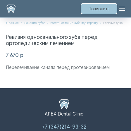
Позвонить
Главная
Лечение зубов
Восстановление зуба под коронку
Ревизия одноканального зуба перед ортопедическим лечением
Ревизия одноканального зуба перед
ортопедическим лечением
7 670
р.
Перелечивание канала перед протезированием
APEX Dental Clinic
+7 (347)214-93-32