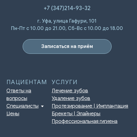
+7 (347)214-93-32
ПАЦИЕНТАМ
УСЛУГИ
г. Уфа, улица Гафури, 101
Ответы на
Лечение зубов
Пн-Пт с 10.00 до 21.00, Сб-Вс с 10.00 до 18.00
вопросы
Удаление зубов
Специалисты
Протезирование | Имплантация
Цены
Брекеты | Элайнеры
Записаться на приём
Профессиональная гигиена
О КЛИНИКЕ
ПРАВОВАЯ ИНФОРМАЦИЯ
Отзывы
Сертификаты и лицензии
Акции
Контакты и реквизиты
Статьи
Политика конфиденциальности
Контакты
Согласие на обработку
персональных данных
Нормативно-правовые акты