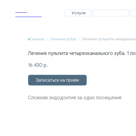
APEX
APEX
Услуги
Услуги
Специалисты
Специалисты
Акции
Акции
Dental Clinic
Dental Clinic
Главная
Лечение зубов
Лечение пульпита четырехканального зуба. 1 
16 430
р.
Записаться на приём
Сложная эндодонтия за одно посещение