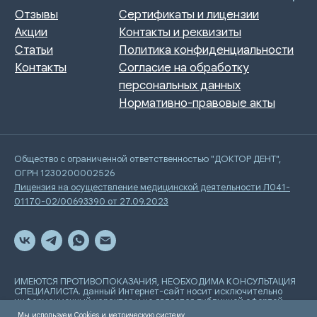
Общество с ограниченной ответственностью "ДОКТОР ДЕНТ",
ОГРН 1230200002526
Лицензия на осуществление медицинской деятельности Л041-
01170-02/00693390 от 27.09.2023
ИМЕЮТСЯ ПРОТИВОПОКАЗАНИЯ, НЕОБХОДИМА КОНСУЛЬТАЦИЯ
СПЕЦИАЛИСТА. данный Интернет-сайт носит исключительно
информационный характер и не является публичной офертой,
определяемой положениями Статьи 437 Гражданского
Мы используем Cookies и метрическую систему