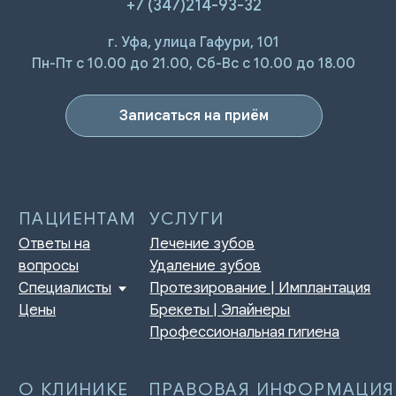
+7 (347)214-93-32
г. Уфа, улица Гафури, 101
ПАЦИЕНТАМ
УСЛУГИ
Ответы на
Лечение зубов
Пн-Пт с 10.00 до 21.00, Сб-Вс с 10.00 до 18.00
вопросы
Удаление зубов
Специалисты
Протезирование | Имплантация
Цены
Брекеты | Элайнеры
Записаться на приём
Профессиональная гигиена
О КЛИНИКЕ
ПРАВОВАЯ ИНФОРМАЦИЯ
Отзывы
Сертификаты и лицензии
Акции
Контакты и реквизиты
Статьи
Политика конфиденциальности
Контакты
Согласие на обработку
персональных данных
Нормативно-правовые акты