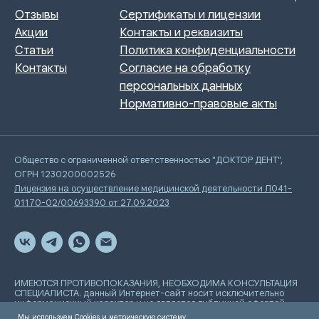
Общество с ограниченной ответственностью "ДОКТОР ДЕНТ",
ОГРН 1230200002526
Лицензия на осуществление медицинской деятельности Л041-
01170-02/00693390 от 27.09.2023
ИМЕЮТСЯ ПРОТИВОПОКАЗАНИЯ, НЕОБХОДИМА КОНСУЛЬТАЦИЯ
СПЕЦИАЛИСТА. данный Интернет-сайт носит исключительно
информационный характер и не является публичной офертой,
определяемой положениями Статьи 437 Гражданского
Мы используем Cookies и метрическую систему