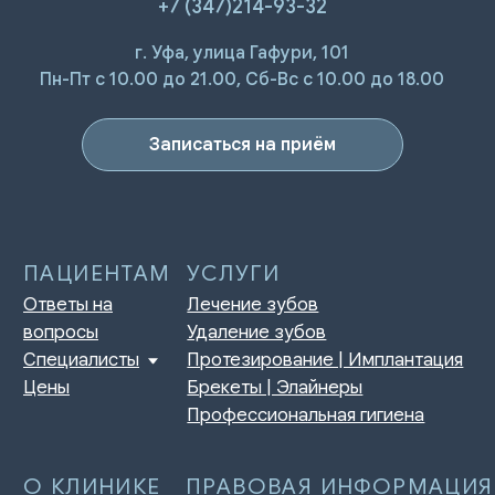
+7 (347)214-93-32
г. Уфа, улица Гафури, 101
ПАЦИЕНТАМ
УСЛУГИ
Ответы на
Лечение зубов
Пн-Пт с 10.00 до 21.00, Сб-Вс с 10.00 до 18.00
вопросы
Удаление зубов
Специалисты
Протезирование | Имплантация
Цены
Брекеты | Элайнеры
Записаться на приём
Профессиональная гигиена
О КЛИНИКЕ
ПРАВОВАЯ ИНФОРМАЦИЯ
Отзывы
Сертификаты и лицензии
Акции
Контакты и реквизиты
Статьи
Политика конфиденциальности
Контакты
Согласие на обработку
персональных данных
Нормативно-правовые акты