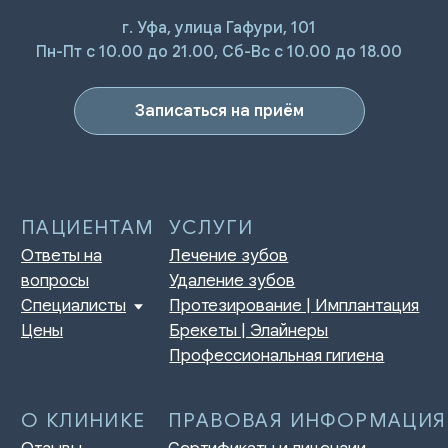
г. Уфа, улица Гафури, 101
ПАЦИЕНТАМ
УСЛУГИ
Пн-Пт с 10.00 до 21.00, Сб-Вс с 10.00 до 18.00
Ответы на
Лечение зубов
вопросы
Удаление зубов
Специалисты
Протезирование | Имплантация
Цены
Брекеты | Элайнеры
Записаться на приём
Профессиональная гигиена
О КЛИНИКЕ
ПРАВОВАЯ ИНФОРМАЦИЯ
Отзывы
Сертификаты и лицензии
Акции
Контакты и реквизиты
Статьи
Политика конфиденциальности
Контакты
Согласие на обработку
персональных данных
Нормативно-правовые акты