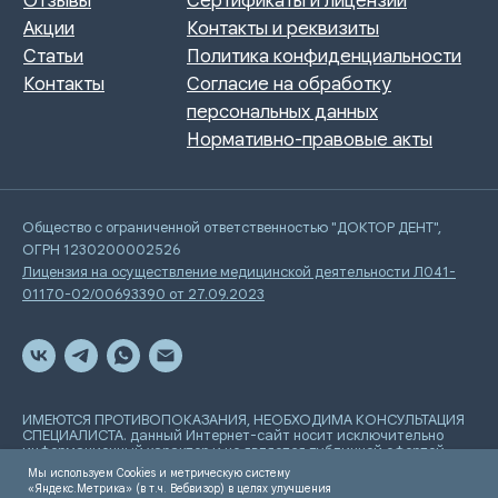
Общество с ограниченной ответственностью "ДОКТОР ДЕНТ",
ОГРН 1230200002526
Лицензия на осуществление медицинской деятельности Л041-
01170-02/00693390 от 27.09.2023
ИМЕЮТСЯ ПРОТИВОПОКАЗАНИЯ, НЕОБХОДИМА КОНСУЛЬТАЦИЯ
СПЕЦИАЛИСТА. данный Интернет-сайт носит исключительно
информационный характер и не является публичной офертой,
определяемой положениями Статьи 437 Гражданского
Мы используем Cookies и метрическую систему
кодекса РФ
«Яндекс.Метрика» (в т.ч. Вебвизор) в целях улучшения