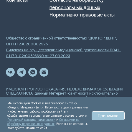
Общество с ограниченной ответственностью "ДОКТОР ДЕНТ",
ОГРН 1230200002526
Лицензия на осуществление медицинской деятельности Л041-
01170-02/00693390 от 27.09.2023
ИМЕЮТСЯ ПРОТИВОПОКАЗАНИЯ, НЕОБХОДИМА КОНСУЛЬТАЦИЯ
СПЕЦИАЛИСТА. данный Интернет-сайт носит исключительно
информационный характер и не является публичной офертой,
определяемой положениями Статьи 437 Гражданского
Мы используем Cookies и метрическую систему
кодекса РФ
«Яндекс.Метрика» (в т.ч. Вебвизор) в целях улучшения
и обеспечения работоспособности сайта и
Принимаю
обрабатываем персональные данные в соответствии с
Разработка сайта
Политикой конфиденциальности
и
Согласием на
обработку персональных данных
. Если вы не согласны,
пожалуйста, покиньте сайт