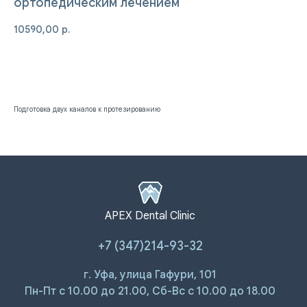
ортопедическим лечением
10590,00
р.
Записаться на приём
Подготовка двух каналов к протезированию
ПАЦИЕНТАМ
УСЛУГИ
APEX Dental Clinic
Ответы на
Лечение зубов
вопросы
Удаление зубов
+7 (347)214-93-32
Специалисты
Протезирование | Имплантация
Цены
Брекеты | Элайнеры
Профессиональная гигиена
г. Уфа, улица Гафури, 101
Пн-Пт с 10.00 до 21.00, Сб-Вс с 10.00 до 18.00
О КЛИНИКЕ
ПРАВОВАЯ ИНФОРМАЦИЯ