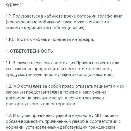
Цены
Брекеты | Элайнеры
курения;
Профессиональная гигиена
1.9. Пользоваться в кабинете врача сотовыми телефонами
О КЛИНИКЕ
ПРАВОВАЯ ИНФОРМАЦИЯ
(использование мобильной связи может привести к
Отзывы
Сертификаты и лицензии
поломке медицинского оборудования).
Акции
Контакты и реквизиты
Статьи
Политика конфиденциальности
1.10. Портить мебель и предметы интерьера.
Контакты
Согласие на обработку
персональных данных
1. ОТВЕТСТВЕННОСТЬ
Нормативно-правовые акты
1.1. В случае нарушения настоящих Правил пациенты или
его законные представители несут ответственность,
предусмотренную действующим законодательством.
1.2. МО оставляет за собой право отказать пациентам и их
законным представителям в приеме и заключении
договора на оказание услуг, а если он заключен -
расторгнуть его в одностороннем.
1.3. В случае причинения ущерба имуществу МО пациент
обязан возместить причиненный ущерб в соответствии с
нормами, установленными действующим гражданским