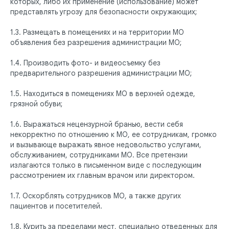
которых, либо их применение (использование) может
представлять угрозу для безопасности окружающих;
1.3. Размещать в помещениях и на территории МО
объявления без разрешения администрации МО;
1.4. Производить фото- и видеосъемку без
предварительного разрешения администрации МО;
1.5. Находиться в помещениях МО в верхней одежде,
грязной обуви;
1.6. Выражаться нецензурной бранью, вести себя
некорректно по отношению к МО, ее сотрудникам, громко
и вызывающе выражать явное недовольство услугами,
обслуживанием, сотрудниками МО. Все претензии
излагаются только в письменном виде с последующим
рассмотрением их главным врачом или директором.
ПАЦИЕНТАМ
УСЛУГИ
1.7. Оскорблять сотрудников МО, а также других
пациентов и посетителей.
Ответы на
Лечение зубов
вопросы
Удаление зубов
Специалисты
Протезирование | Имплантация
1.8. Курить за пределами мест, специально отведенных для