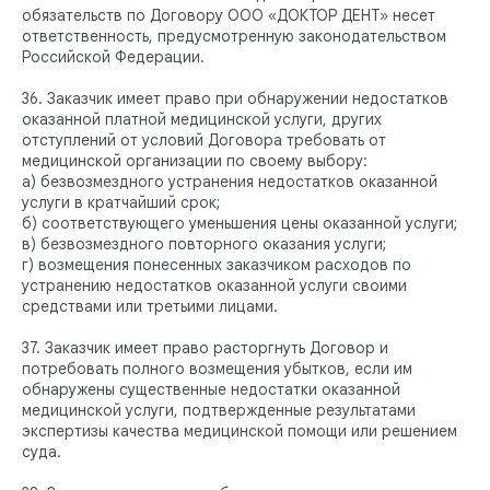
обязательств по Договору ООО «ДОКТОР ДЕНТ» несет
ответственность, предусмотренную законодательством
Российской Федерации.
36. Заказчик имеет право при обнаружении недостатков
оказанной платной медицинской услуги, других
отступлений от условий Договора требовать от
медицинской организации по своему выбору:
а) безвозмездного устранения недостатков оказанной
услуги в кратчайший срок;
б) соответствующего уменьшения цены оказанной услуги;
в) безвозмездного повторного оказания услуги;
г) возмещения понесенных заказчиком расходов по
устранению недостатков оказанной услуги своими
средствами или третьими лицами.
37. Заказчик имеет право расторгнуть Договор и
потребовать полного возмещения убытков, если им
ПАЦИЕНТАМ
УСЛУГИ
обнаружены существенные недостатки оказанной
Ответы на
Лечение зубов
медицинской услуги, подтвержденные результатами
вопросы
Удаление зубов
экспертизы качества медицинской помощи или решением
Специалисты
Протезирование | Имплантация
суда.
Цены
Брекеты | Элайнеры
Профессиональная гигиена