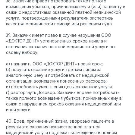
38. Заказчик вправе потребовать также полного
возмещения убытков, причиненных ему и (или) пациенту в
О КЛИНИКЕ
ПРАВОВАЯ ИНФОРМАЦИЯ
связи с недостатками оказанной платной медицинской
Отзывы
Сертификаты и лицензии
услуги, подтвержденными результатами экспертизы
Акции
Контакты и реквизиты
качества медицинской помощи или решением суда.
Статьи
Политика конфиденциальности
Контакты
Согласие на обработку
39. Заказчик имеет право в случае нарушения ООО
персональных данных
«ДОКТОР ДЕНТ» установленных сроков начала и
Нормативно-правовые акты
окончания оказания платной медицинской услуги по
своему выбору:
а) назначить ООО «ДОКТОР ДЕНТ» новый срок;
б) поручить оказание услуги третьим лицам за
аналогичную цену и потребовать от медицинской
организации возмещения понесенных расходов;
в) потребовать уменьшения цены оказанной услуги;
г) расторгнуть Договор. Заказчик вправе потребовать
также полного возмещения убытков, причиненных ему в
связи с нарушением сроков оказания медицинской или
иной услуги.
40. Вред, причиненный жизни, здоровью пациента в
результате оказания некачественной платной
медицинской услуги подлежит возмещению в полном