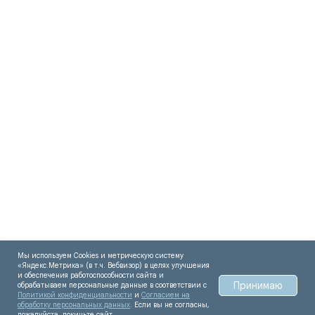
Мы используем Cookies и метрическую систему
«Яндекс.Метрика» (в т.ч. Вебвизор) в целях улучшения
и обеспечения работоспособности сайта и
Принимаю
обрабатываем персональные данные в соответствии с
Политикой конфиденциальности
и
Согласием на
обработку персональных данных
. Если вы не согласны,
пожалуйста, покиньте сайт